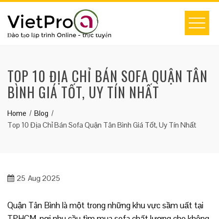
Skip
to
content
TOP 10 ĐỊA CHỈ BÁN SOFA QUẬN TÂN
BÌNH GIÁ TỐT, UY TÍN NHẤT
Home
Blog
Top 10 Địa Chỉ Bán Sofa Quận Tân Bình Giá Tốt, Uy Tín Nhất
25
Aug 2025
Quận Tân Bình là một trong những khu vực sầm uất tại
TPHCM, nơi nhu cầu tìm mua sofa chất lượng cho không