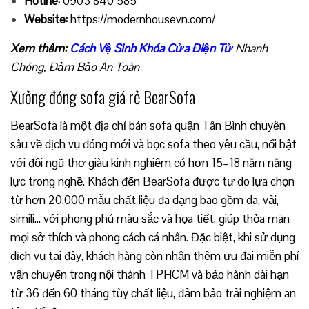
Hotine:
0903 840 585
Website:
https://modernhousevn.com/
Xem thêm:
Cách Vệ Sinh Khóa Cửa Điện Tử
Nhanh
Chóng, Đảm Bảo An Toàn
Xưởng đóng sofa giá rẻ BearSofa
BearSofa là một địa chỉ bán sofa quận Tân Bình chuyên
sâu về dịch vụ đóng mới và bọc sofa theo yêu cầu, nổi bật
với đội ngũ thợ giàu kinh nghiệm có hơn 15–18 năm năng
lực trong nghề. Khách đến BearSofa được tự do lựa chọn
từ hơn 20.000 mẫu chất liệu đa dạng bao gồm da, vải,
simili… với phong phú màu sắc và họa tiết, giúp thỏa mãn
mọi sở thích và phong cách cá nhân. Đặc biệt, khi sử dụng
dịch vụ tại đây, khách hàng còn nhận thêm ưu đãi miễn phí
vận chuyển trong nội thành TPHCM và bảo hành dài hạn
từ 36 đến 60 tháng tùy chất liệu, đảm bảo trải nghiệm an