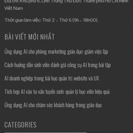
Địa chỉ: Khu phố 6, Linh Trung Thủ Đức Thành phố Hồ Chí Minh
Việt Nam
Thời gian làm việc: Thứ 2 – Thứ 6 (9h – 18h00).
BÀI VIẾT MỚI NHẤT
Ứng dụng AI cho phòng marketing giáo dục: giảm việc lặp
Cách hướng dẫn sinh viên đánh giá công cụ AI trong bài tập
AI doanh nghiệp trong bài học quản trị website và UX
Tích hợp AI vào tư vấn tuyển sinh: quản lý học viên hiệu quả
Ứng dụng AI cho chăm sóc khách hàng trong giáo dục
CATEGORIES