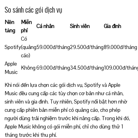
So sánh các gói dịch vụ
Nền
Miễn
Cá nhân
Sinh viên
Gia đình
tảng
phí
Có
Spotify
(quảng
59.000đ/tháng
29.500đ/tháng
89.000đ/tháng
cáo)
Apple
Không
69.000đ/tháng
34.500đ/tháng
109.000đ/thán
Music
Khi nói đến lựa chọn các gói dịch vụ, Spotify và Apple
Music đều cung cấp các tùy chọn cơ bản như cá nhân,
sinh viên và gia đình. Tuy nhiên, Spotify nổi bật hơn nhờ
cung cấp phiên bản miễn phí có quảng cáo, cho phép
người dùng trải nghiệm trước khi nâng cấp. Trong khi đó,
Apple Music không có gói miễn phí, chỉ cho dùng thử 1
tháng trước khi thu phí.