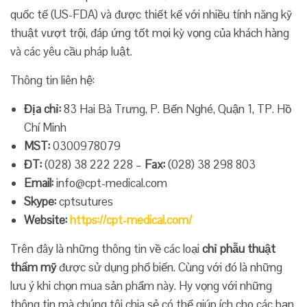
quốc tế (US-FDA) và được thiết kế với nhiều tính năng kỹ
thuật vượt trội, đáp ứng tốt mọi kỳ vọng của khách hàng
và các yêu cầu pháp luật.
Thông tin liên hệ:
Địa chỉ:
83 Hai Bà Trưng, P. Bến Nghé, Quận 1, TP. Hồ
Chí Minh
MST:
0300978079
ĐT:
(028) 38 222 228 –
Fax:
(028) 38 298 803
Email:
info@cpt-medical.com
Skype:
cptsutures
Website:
https://cpt-medical.com/
Trên đây là những thông tin về các loại
chỉ phẫu thuật
thẩm mỹ
được sử dụng phổ biến. Cùng với đó là những
lưu ý khi chọn mua sản phẩm này. Hy vọng với những
thông tin mà chúng tôi chia sẻ có thể giúp ích cho các bạn