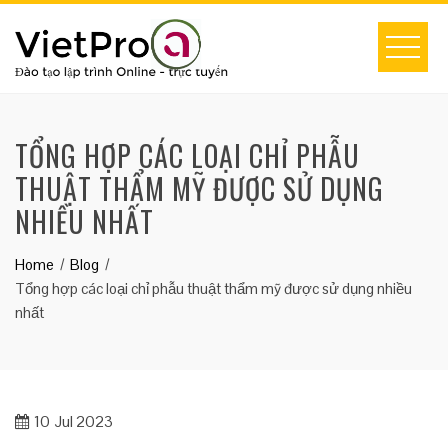
Skip
to
content
TỔNG HỢP CÁC LOẠI CHỈ PHẪU
THUẬT THẨM MỸ ĐƯỢC SỬ DỤNG
NHIỀU NHẤT
Home
Blog
Tổng hợp các loại chỉ phẫu thuật thẩm mỹ được sử dụng nhiều
nhất
10
Jul 2023