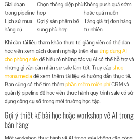
Giai đoạn
Chọn thông điệp phù
Không push quá sớm
trong pipeline
hợp
hoặc quá muộn
Lịch sử mua
Gợi ý sản phẩm bổ
Tăng giá trị đơn hàng
hàng cũ
sung phù hợp
tự nhiên
Khi cần tài liệu tham khảo thực tế, giảng viên có thể dẫn
học viên xem cách doanh nghiệp triển khai
ứng dụng AI
cho phòng sale
để hiểu rõ những tác vụ AI có thể hỗ trợ và
những gì vẫn cần nhân sự sale làm tốt. Truy cập
shop
mona.media
để xem thêm tài liệu và hướng dẫn thực tế.
Bạn cũng có thể tìm thêm
phần mềm miễn phí
CRM và
quản lý pipeline để học viên thực hành quy trình sale có sử
dụng công cụ số trong môi trường học tập.
Gợi ý thiết kế bài học hoặc workshop về AI trong
bán hàng
Một workshop thực hành về AI trong sale không cần công