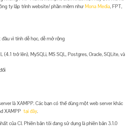
 công ty lập trình website/ phần mềm như
Mona Media
, FPT,
đầu vì tính dễ học, dễ mở rộng
 (4.1 trở lên), MySQLi, MS SQL, Postgres, Oracle, SQLite, và
đổi
 server là XAMPP. Các bạn có thể dùng một web server khác
load XAMPP
tại đây
.
ất của CI. Phiên bản tôi đang sử dụng là phiên bản 3.1.0