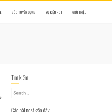
E
GÓC TUYỂN DỤNG
SỰ KIỆN HOT
GIỚI THIỆU
Tìm kiếm
Search
ờ
for:
Các bài post gần đây