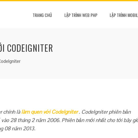
TRANG CHỦ
LẬP TRÌNH WEB PHP
LẬP TRÌNH MOBIL
ỚI CODEIGNITER
CodeIgniter
r chính là
làm quen với CodeIgniter
. CodeIgniter phiên bản
ố vào 28 tháng 2 năm 2006. Phiên bản mới nhất cho tới bây gi
áng 08 năm 2013.