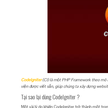
CodeIgniter
(CI) là một PHP Framework theo mô h
viện được viết sẵn, giúp chúng ta xây dựng webs
Tại sao lại dùng CodeIgniter ?
Một vài lý do khiến CodeIgniter trở thành một tr