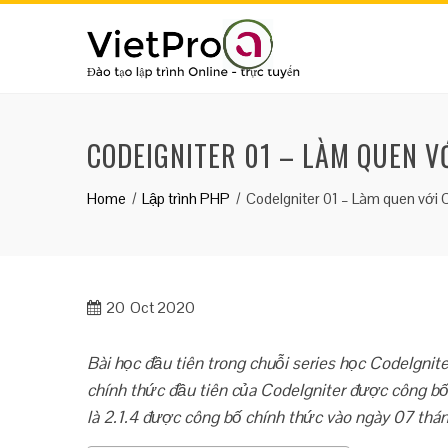
Skip
to
content
CODEIGNITER 01 – LÀM QUEN V
Home
Lập trình PHP
CodeIgniter 01 – Làm quen với 
20
Oct 2020
Bài học đầu tiên trong chuỗi series học CodeIgnite
chính thức đầu tiên của CodeIgniter được công b
là 2.1.4 được công bố chính thức vào ngày 07 th