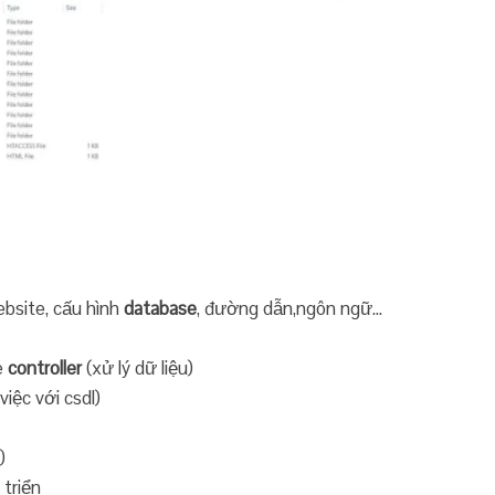
ebsite, cấu hình
database
, đường dẫn,ngôn ngữ…
e
controller
(xử lý dữ liệu)
iệc với csdl)
)
triển