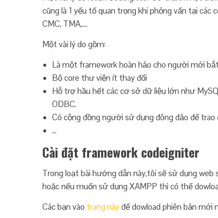
cũng là 1 yếu tố quan trọng khi phỏng vấn tại các
CMC, TMA,….
Một vài lý do gồm:
Là một framework hoàn hảo cho người mới bắt 
Bộ core thư viện ít thay đổi
Hỗ trợ hầu hết các cơ sở dữ liệu lớn như MySQL
ODBC.
Có cộng đồng người sử dụng đông đảo để trao 
…
Cài đặt framework codeigniter
Trong loạt bài hướng dẫn này,tôi sẽ sử dụng web
hoặc nếu muốn sử dụng XAMPP thì có thể dow
Các bạn vào
trang này
để dowload phiên bản mới nh