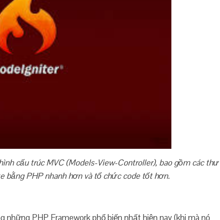
ình cấu trúc MVC (Models-View-Controller), bao gồm các thư
ite bằng PHP nhanh hơn và tổ chức code tốt hơn.
ong những PHP Framework phổ biến nhất hiện nay (khi mà nó