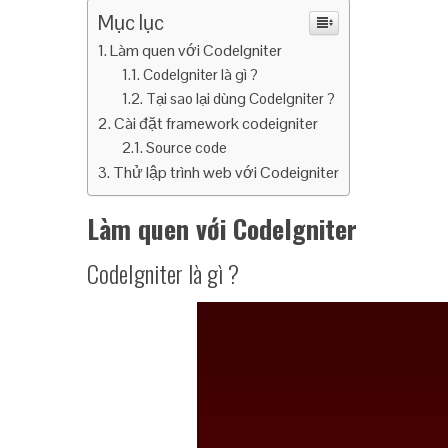
Mục lục
Làm quen với CodeIgniter
CodeIgniter là gì ?
Tại sao lại dùng CodeIgniter ?
Cài đặt framework codeigniter
Source code
Thử lập trình web với Codeigniter
Làm quen với CodeIgniter
CodeIgniter là gì ?