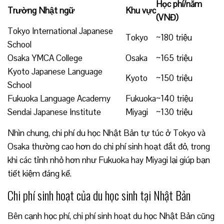
Học phí/năm
Trường Nhật ngữ
Khu vực
(VNĐ)
Tokyo International Japanese
Tokyo
~180 triệu
School
Osaka YMCA College
Osaka
~165 triệu
Kyoto Japanese Language
Kyoto
~150 triệu
School
Fukuoka Language Academy
Fukuoka
~140 triệu
Sendai Japanese Institute
Miyagi
~130 triệu
Nhìn chung, chi phí du học Nhật Bản tự túc ở Tokyo và
Osaka thường cao hơn do chi phí sinh hoạt đắt đỏ, trong
khi các tỉnh nhỏ hơn như Fukuoka hay Miyagi lại giúp bạn
tiết kiệm đáng kể.
Chi phí sinh hoạt của du học sinh tại Nhật Bản
Bên cạnh học phí, chi phí sinh hoạt du học Nhật Bản cũng