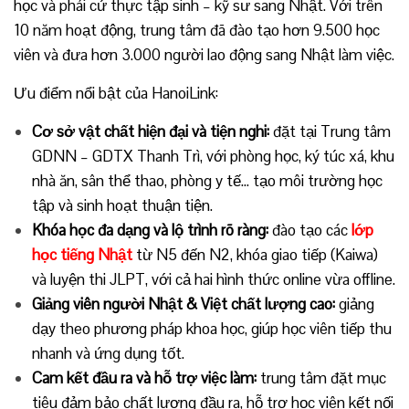
học và phái cử thực tập sinh – kỹ sư sang Nhật. Với trên
10 năm hoạt động, trung tâm đã đào tạo hơn 9.500 học
viên và đưa hơn 3.000 người lao động sang Nhật làm việc.
Ưu điểm nổi bật của HanoiLink:
Cơ sở vật chất hiện đại và tiện nghi:
đặt tại Trung tâm
GDNN – GDTX Thanh Trì, với phòng học, ký túc xá, khu
nhà ăn, sân thể thao, phòng y tế… tạo môi trường học
tập và sinh hoạt thuận tiện.
Khóa học đa dạng và lộ trình rõ ràng:
đào tạo các
lớp
học tiếng Nhật
từ N5 đến N2, khóa giao tiếp (Kaiwa)
và luyện thi JLPT, với cả hai hình thức online vừa offline.
Giảng viên người Nhật & Việt chất lượng cao:
giảng
dạy theo phương pháp khoa học, giúp học viên tiếp thu
nhanh và ứng dụng tốt.
Cam kết đầu ra và hỗ trợ việc làm:
trung tâm đặt mục
tiêu đảm bảo chất lượng đầu ra, hỗ trợ học viên kết nối