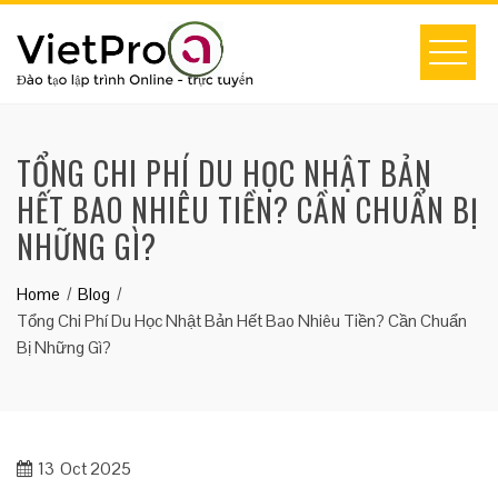
Skip
to
content
TỔNG CHI PHÍ DU HỌC NHẬT BẢN
HẾT BAO NHIÊU TIỀN? CẦN CHUẨN BỊ
NHỮNG GÌ?
Home
Blog
Tổng Chi Phí Du Học Nhật Bản Hết Bao Nhiêu Tiền? Cần Chuẩn
Bị Những Gì?
13
Oct 2025