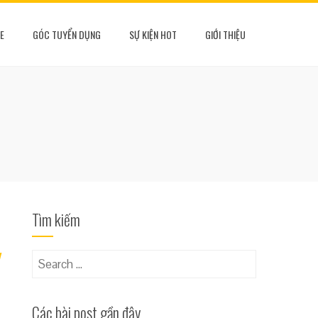
E
GÓC TUYỂN DỤNG
SỰ KIỆN HOT
GIỚI THIỆU
Tìm kiếm
Search
for:
Các bài post gần đây