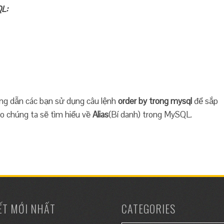
QL:
ng dẫn các bạn sử dụng câu lệnh
order by trong mysql
để sắp
eo chúng ta sẽ tìm hiểu về
Alias
(Bí danh) trong MySQL.
IẾT MỚI NHẤT
CATEGORIES