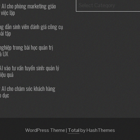
Categories
 AI cho phòng marketing giáo
 việc lặp
g dẫn sinh viên đánh giá công cụ
bài tập
nghiệp trong bài học quản trị
và UX
AI vào tư vấn tuyển sinh: quản lý
hiệu quả
 AI cho chăm sóc khách hàng
o dục
WordPress Theme
|
Total
by HashThemes