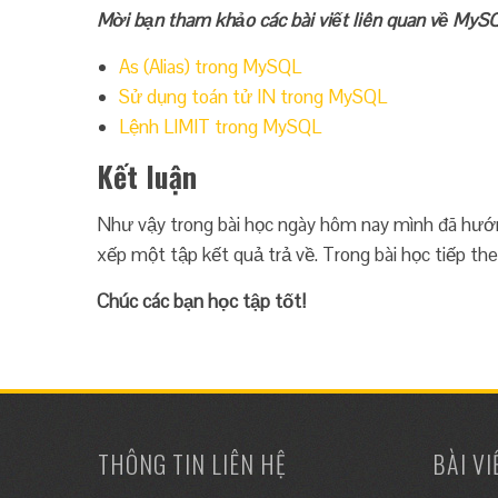
Mời bạn tham khảo các bài viết liên quan về MyS
As (Alias) trong MySQL
Sử dụng toán tử IN trong MySQL
Lệnh LIMIT trong MySQL
Kết luận
Như vậy trong bài học ngày hôm nay mình đã hướ
xếp một tập kết quả trả về. Trong bài học tiếp th
Chúc các bạn học tập tốt!
THÔNG TIN LIÊN HỆ
BÀI V