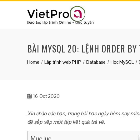
Skip
to
content
BÀI MYSQL 20: LỆNH ORDER BY
Home
Lập trình web PHP
Database
Học MySQL
16
Oct 2020
Xin chào các bạn, trong bài học ngày hôm nay mì
để sắp xếp một tập kết quả trả về.
Mục lục