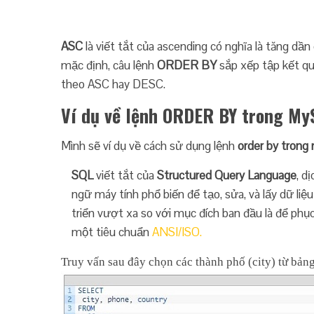
ASC
là viết tắt của ascending có nghĩa là tăng dầ
mặc định, câu lệnh
ORDER BY
sắp xếp tập kết qu
theo ASC hay DESC.
Ví dụ về lệnh ORDER BY trong My
Mình sẽ ví dụ về cách sử dụng lệnh
order by trong
SQL
viết tắt của
Structured Query Language
, dị
ngữ máy tính phổ biến để tạo, sửa, và lấy dữ li
triển vượt xa so với mục đích ban đầu là để phục
một tiêu chuẩn
ANSI/ISO.
Truy vấn sau đây chọn các thành phố (city) từ bảng