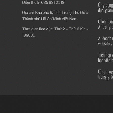
Điện thoại: 085 881 2318
Ứng dụng
dục: giảm
Địa chỉ: Khu phố 6, Linh Trung Thủ Đức
Thành phố Hồ Chí Minh Việt Nam
Cách hướn
AI trong 
Thời gian làm việc: Thứ 2 – Thứ 6 (9h –
18h00).
AI doanh 
website 
Tích hợp 
học viên 
Ứng dụng
trong giá